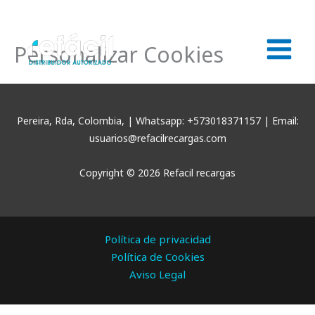
Ir
al
contenido
Personalizar Cookies
Pereira, Rda, Colombia, | Whatsapp: +573018371157 | Email:
usuarios@refacilrecargas.com
Copyright © 2026 Refacil recargas
Política de privacidad
Política de Cookies
Aviso Legal